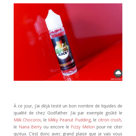
À ce jour, j’ai déjà testé un bon nombre de liquides de
qualité de chez Godfather. J’ai par exemple goûté le
Milk Chocoroi
, le
Milky Peanut Pudding
, le
citron crush
,
le
Nana Berry
ou encore le
Fizzy Melon
pour ne citer
qu’eux. C’est donc avec grand plaisir que je vais vous