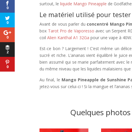
surtout, le
liquide Mango Pineapple
de Godfather
0
Le matériel utilisé pour test
0
Avant de vous parler du
concentré Mango Pi
box
Tarot Pro de Vaporesso
avec un Serpent RD
0
coil
Alien Kanthal A1 32Ga
pour une vape à 40W
Est-ce bon ? Largement ! C’est même un délice
2
sucré et riche. L’ananas vient équilibré le juice
bien assumé qui se marie parfaitement avec le 
0
du même niveau que les liquides malaisiens que j’
Au final, le
Mango Pineapple de Sunshine Pa
jetez-vous sur celui-ci ! Si la mangue et l’ananas 
Quelques photos