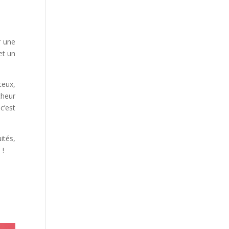
r une
et un
teux,
cheur
c’est
ités,
 !