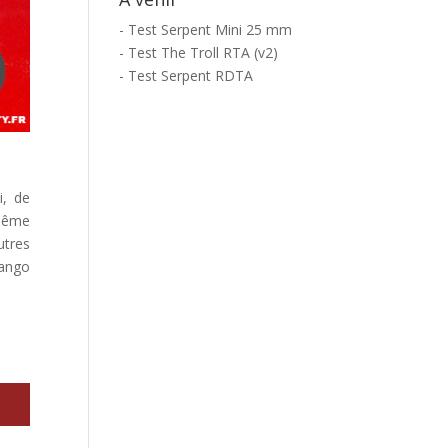
- Test Serpent Mini 25 mm
- Test The Troll RTA (v2)
- Test Serpent RDTA
i, de
même
utres
Mango