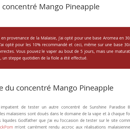
u concentré Mango Pineapple
 en provenance de la Malaisie, j’ai opté pour une base Aromea en 30
 j’ai opté pour les 10% recommandé et ceci, même sur une base 30/
orrectes. Vous pouvez le vaper au bout de 5 jours, mais une maturat
, un steppe quotidien de la fiole a été effectué.
ce du concentré Mango Pineapple
is impatient de tester un autre concentré de Sunshine Paradise 
les malaisiens sont doués dans le domaine de la vape et à chaque foi
s liquides Godfather que j’ai eu l’occasion de tester sur le site com
ackPom
m’ont carrément rendu accroc aux réalisations malaisienne