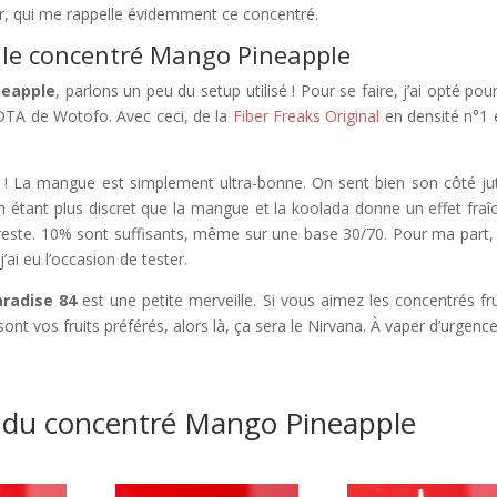
, qui me rappelle évidemment ce concentré.
er le concentré Mango Pineapple
neapple
, parlons un peu du setup utilisé ! Pour se faire, j’ai opté pou
TA de Wotofo. Avec ceci, de la
Fiber Freaks Original
en densité n°1 
.
 ! La mangue est simplement ultra-bonne. On sent bien son côté ju
 en étant plus discret que la mangue et la koolada donne un effet fraî
reste. 10% sont suffisants, même sur une base 30/70. Pour ma part, 
ai eu l’occasion de tester.
radise 84
est une petite merveille. Si vous aimez les concentrés fru
sont vos fruits préférés, alors là, ça sera le Nirvana. À vaper d’urgence
 du concentré Mango Pineapple