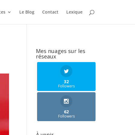
tes
Le Blog
Contact
Lexique
Mes nuages sur les
réseaux
32
Followers
62
Followers
À venir