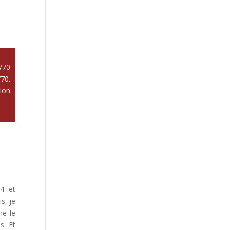
/70
70.
ion
84 et
s, je
me le
s. Et