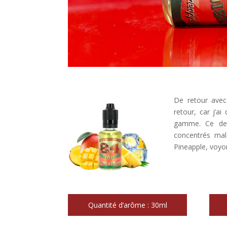
De retour ave
retour, car j’a
gamme. Ce dern
concentrés mal
Pineapple, voyons
Quantité d’arôme : 30ml