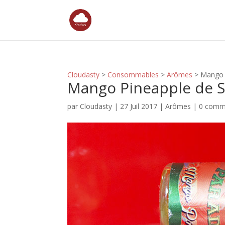
Cloudasty
>
Consommables
>
Arômes
>
Mango 
Mango Pineapple de S
par
Cloudasty
|
27 Juil 2017
|
Arômes
|
0 comm