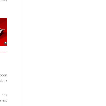
oton
 deux
c des
e est