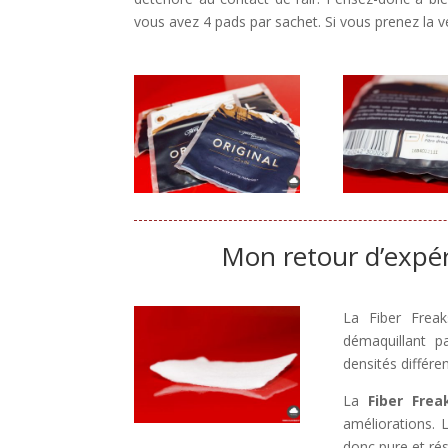
vous avez 4 pads par sachet. Si vous prenez la v
Mon retour d’expéri
La Fiber Frea
démaquillant p
densités différen
La
Fiber Frea
améliorations. L
donc pure et rés