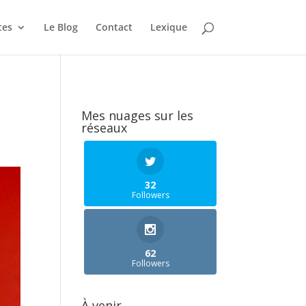
tes
Le Blog
Contact
Lexique
Mes nuages sur les
réseaux
32
Followers
62
Followers
À venir