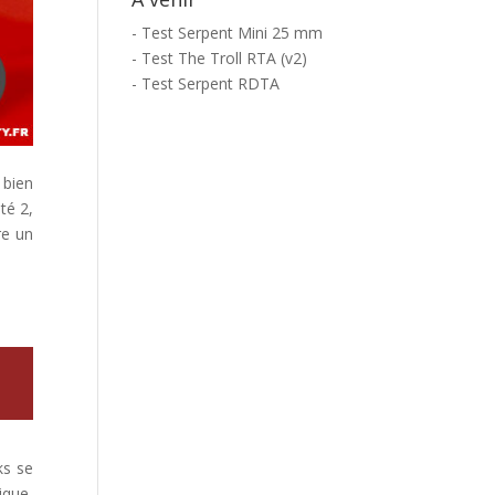
- Test Serpent Mini 25 mm
- Test The Troll RTA (v2)
- Test Serpent RDTA
 bien
té 2,
re un
ks se
ique,