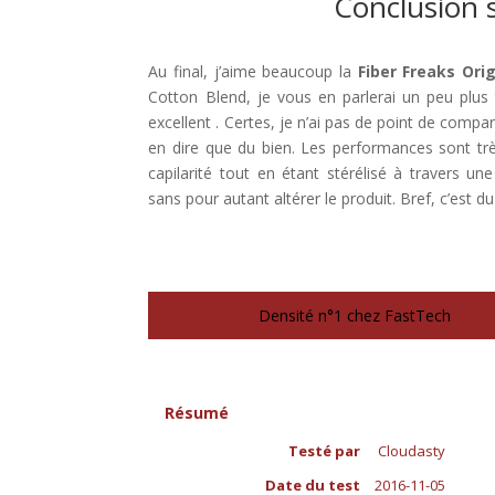
Conclusion s
Au final, j’aime beaucoup la
Fiber Freaks Orig
Cotton Blend, je vous en parlerai un peu plus 
excellent . Certes, je n’ai pas de point de com
en dire que du bien. Les performances sont t
capilarité tout en étant stérélisé à travers un
sans pour autant altérer le produit. Bref, c’est
Densité n°1 chez FastTech
Résumé
Testé par
Cloudasty
Date du test
2016-11-05