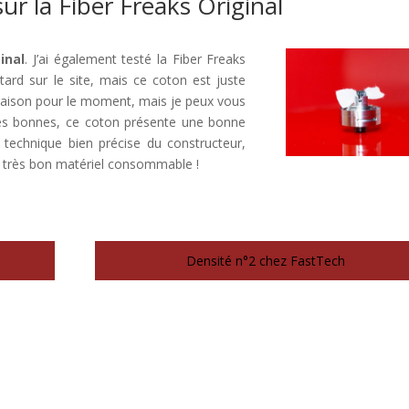
ur la Fiber Freaks Original
inal
. J’ai également testé la Fiber Freaks
tard sur le site, mais ce coton est juste
paraison pour le moment, mais je peux vous
rès bonnes, ce coton présente une bonne
e technique bien précise du constructeur,
 du très bon matériel consommable !
Densité n°2 chez FastTech