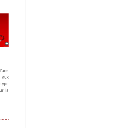
l’une
e aux
 type
ur la