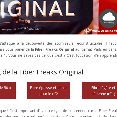
s’attaque à la découverte des atomiseurs reconstructibles, il faut
ais vous parler de la
Fiber Freaks Original
au format Pads en densi
é 1. Vous ne savez pas ce que c’est ? C’est l’occasion d’en apprend
de la Fiber Freaks Original
le 50 x
Fibre épaisse et dense
Fibre légère et
m
pour le n°2
aérienne (n°1)
que ! C’est important d’avoir ce type de conteneur, car la Fiber Frea
 refermer le sachet après utilisation. Pour la version en taille class