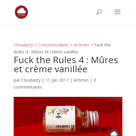
Cloudasty
>
Consommables
>
Arômes
>
Fuck the
Rules 4 : Mûres et crème vanillée
Fuck the Rules 4 : Mûres
et crème vanillée
par
Cloudasty
|
11 Jan 2017
|
Arômes
|
0
commentaires