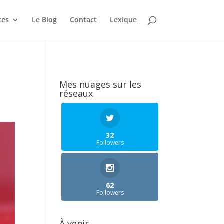
tes
Le Blog
Contact
Lexique
Mes nuages sur les
réseaux
32
Followers
62
Followers
À venir