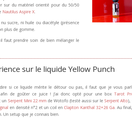
r sur du matériel orienté pour du 50/50
le
Nautilus Aspire X
.
nu sucre, ni huile ou diacétyle (présence
 non plus de gomme.
il faut prendre soin de bien mélanger le
ience sur le liquide Yellow Punch
ire si ce liquide mérite le détour ou pas, il faut que je vous par
sé afin de goûter ce juice ! J’ai donc opté pour une box
Tarot Pr
c un
Serpent Mini 22 mm
de Wotofo (testé aussi sur le
Serpent Alto
),
ginal
en densité n°2 et un coil en
Clapton Kanthal 32+26 Ga
. Au fina
. Un setup que je connais bien.