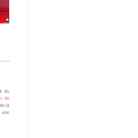
le du
o de
 de la
l, une