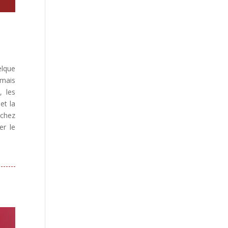
elque
 mais
, les
et la
 chez
er le