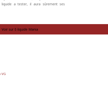
iquide a tester, il aura sûrement ses
Voir sur E-liquide Mania
o VG