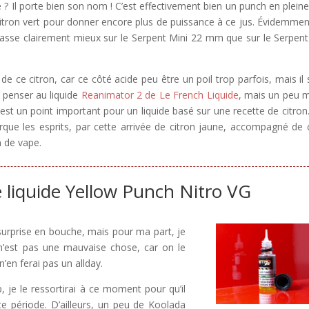
de ? Il porte bien son nom ! C’est effectivement bien un punch en pleine
itron vert pour donner encore plus de puissance à ce jus. Évidemmen
passe clairement mieux sur le Serpent Mini 22 mm que sur le Serpent
de ce citron, car ce côté acide peu être un poil trop parfois, mais il s
u penser au liquide
Reanimator 2 de Le French Liquide
, mais un peu 
t c’est un point important pour un liquide basé sur une recette de citron
que les esprits, par cette arrivée de citron jaune, accompagné de 
n de vape.
e liquide Yellow Punch Nitro VG
surprise en bouche, mais pour ma part, je
n’est pas une mauvaise chose, car on le
’en ferai pas un allday.
, je le ressortirai à ce moment pour qu’il
e période. D’ailleurs, un peu de Koolada