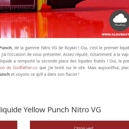
 Punch
, de la gamme Nitro VG de Roykin ! Oui, c’est le premier liqui
e j’ai l’occasion de vous présenter. Assez réputé, notamment à la Va
liquide a remporté la seconde place des liquides fruités ! Oui, le pr
lon de Godfather.co
que j’ai testé sur le site. Mais aujourd’hui, pla
Punch
et voyons ce qu’il a dans son flacon !
liquide Yellow Punch Nitro VG
Citron vert