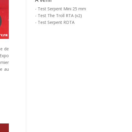
- Test Serpent Mini 25 mm
- Test The Troll RTA (v2)
- Test Serpent RDTA
de de
pExpo
emier
ce au