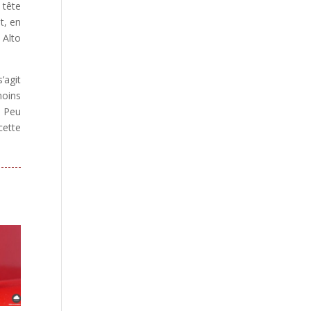
 tête
t, en
 Alto
’agit
moins
. Peu
cette