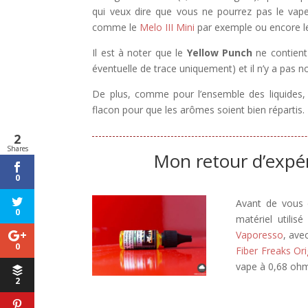
qui veux dire que vous ne pourrez pas le vape
comme le
Melo III Mini
par exemple ou encore 
Il est à noter que le
Yellow Punch
ne contient 
éventuelle de trace uniquement) et il n’y a pas
De plus, comme pour l’ensemble des liquides, 
flacon pour que les arômes soient bien répartis.
2
Shares
Mon retour d’expér
0
Avant de vous d
0
matériel utili
Vaporesso
, ave
0
Fiber Freaks Ori
vape à 0,68 ohm
2