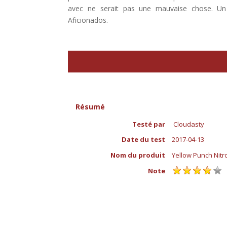
avec ne serait pas une mauvaise chose. Un l
Aficionados.
Résumé
Testé par
Cloudasty
Date du test
2017-04-13
Nom du produit
Yellow Punch Nitr
Note