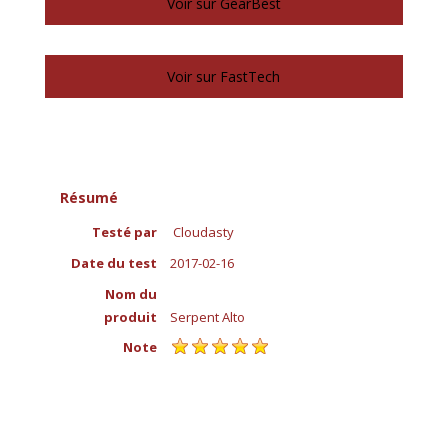
Voir sur GearBest
Voir sur FastTech
Résumé
Testé par
Cloudasty
Date du test
2017-02-16
Nom du
produit
Serpent Alto
Note