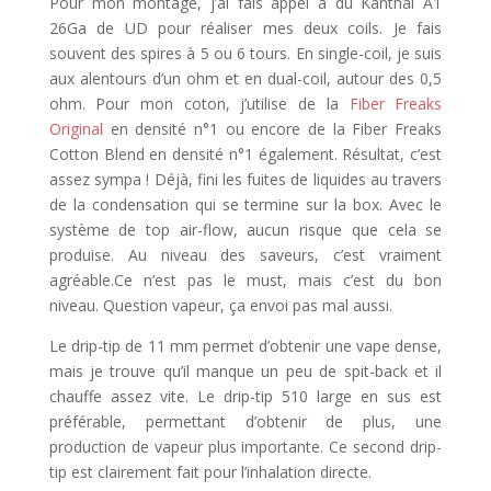
Pour mon montage, j’ai fais appel à du Kanthal A1
26Ga de UD pour réaliser mes deux coils. Je fais
souvent des spires à 5 ou 6 tours. En single-coil, je suis
aux alentours d’un ohm et en dual-coil, autour des 0,5
ohm. Pour mon coton, j’utilise de la
Fiber Freaks
Original
en densité n°1 ou encore de la Fiber Freaks
Cotton Blend en densité n°1 également. Résultat, c’est
assez sympa ! Déjà, fini les fuites de liquides au travers
de la condensation qui se termine sur la box. Avec le
système de top air-flow, aucun risque que cela se
produise. Au niveau des saveurs, c’est vraiment
agréable.Ce n’est pas le must, mais c’est du bon
niveau. Question vapeur, ça envoi pas mal aussi.
Le drip-tip de 11 mm permet d’obtenir une vape dense,
mais je trouve qu’il manque un peu de spit-back et il
chauffe assez vite. Le drip-tip 510 large en sus est
préférable, permettant d’obtenir de plus, une
production de vapeur plus importante. Ce second drip-
tip est clairement fait pour l’inhalation directe.