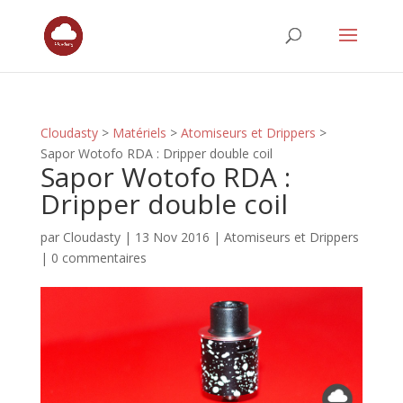
Cloudasty
>
Matériels
>
Atomiseurs et Drippers
>
Sapor Wotofo RDA : Dripper double coil
Sapor Wotofo RDA :
Dripper double coil
par
Cloudasty
|
13 Nov 2016
|
Atomiseurs et Drippers
|
0 commentaires