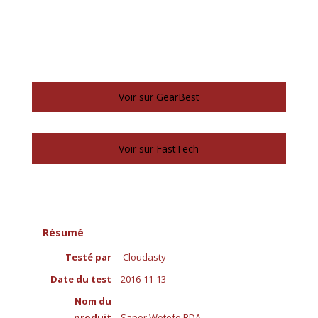
Voir sur GearBest
Voir sur FastTech
Résumé
Testé par
Cloudasty
Date du test
2016-11-13
Nom du
produit
Sapor Wotofo RDA