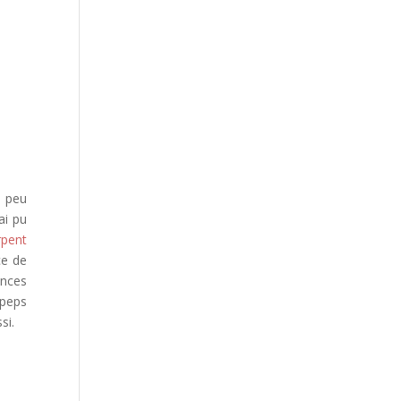
n peu
ai pu
rpent
ce de
ances
 peps
si.