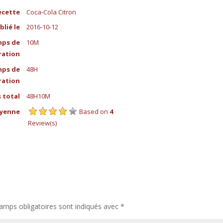
ecette
Coca-Cola Citron
blié le
2016-10-12
ps de
10M
ration
ps de
48H
ration
 total
48H10M
yenne
Based on
4
Review(s)
amps obligatoires sont indiqués avec
*