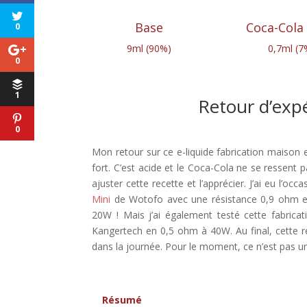
Base
Coca-Cola
0
9ml (90%)
0,7ml (7
0
1
Retour d’exp
0
Mon retour sur ce e-liquide fabrication maison e
fort. C’est acide et le Coca-Cola ne se ressent p
ajuster cette recette et l’apprécier. J’ai eu l’o
Mini
de Wotofo avec une résistance 0,9 ohm e
20W ! Mais j’ai également testé cette fabrica
Kangertech en 0,5 ohm à 40W. Au final, cette 
dans la journée. Pour le moment, ce n’est pas un
Résumé