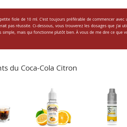
ne petite fiole de 10 ml. C’est toujours préférable de commencer avec
rait pas réussite. Ci-dessous, vous trouverez les dosages que j’ai uti
ès simple, mais qui fonctionne plutôt bien. À vous de me dire ce que 
nts du Coca-Cola Citron