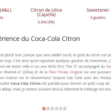
 (A&L)
Citron de silice
Sweetener
(Capella)
%)
4 gouttes
0,3ml (3%)
érience du Coca-Cola Citron
st plutôt bon. J’avoue que sans additif sucré, le goût du citron est u
as trop. C’est ainsi qu’en rajoutant quelques gouttes de Sweetener, j’
ccasion de tester celle-ci sur une iStick Pico 75w TC accompagné du
Se
n Khantal A1 (26Ga) et de la
Fiber Freaks Original
sur une puissan
tion maison sur le clearomiseur Serpent Sub Tank avec des résist
recette
Coca-Cola Citron
est parfaite pour donner un petit coup de
 allday, mais j’y reviens souvent dessus tellement le mélange est réus