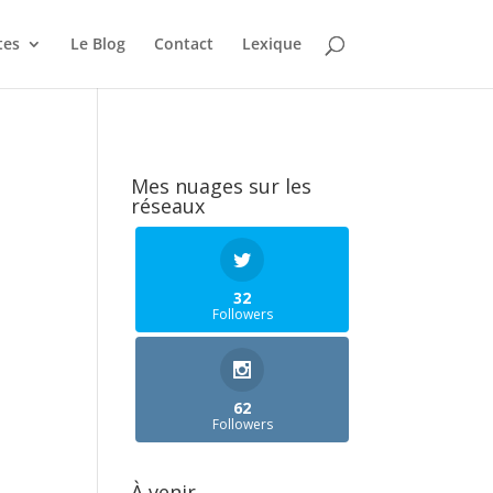
tes
Le Blog
Contact
Lexique
Mes nuages sur les
réseaux
32
Followers
62
Followers
À venir